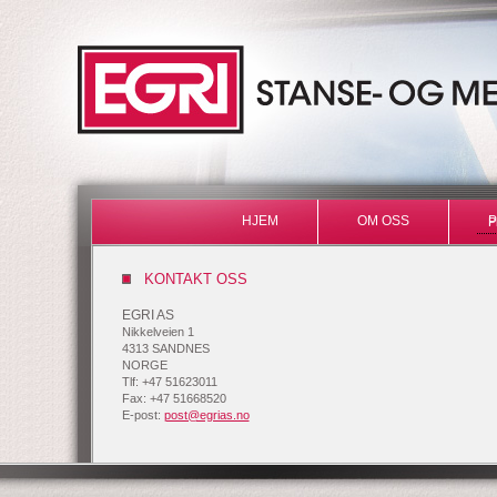
HJEM
OM OSS
P
KONTAKT OSS
EGRI AS
Nikkelveien 1
4313 SANDNES
NORGE
Tlf:
+47 51623011
Fax: +47 51668520
E-post:
post@egrias.no